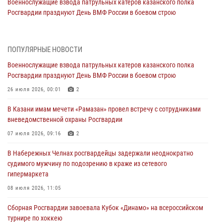
Военнослужащие взвода патрульных катеров казанского полка
Росгвардии празднуют День ВМФ России в боевом строю
26 июля 2026, 00:01
2
Татарстанские росгвардейцы завоевали «бронзу» в окружном этапе
ПОПУЛЯРНЫЕ НОВОСТИ
конкурса профессионального мастерства
Военнослужащие взвода патрульных катеров казанского полка
24 июля 2026, 15:05
4
Росгвардии празднуют День ВМФ России в боевом строю
В казанском полку Росгвардии состоялся концерт певицы Кристины
26 июля 2026, 00:01
2
Соколовской
В Казани имам мечети «Рамазан» провел встречу с сотрудниками
23 июля 2026, 10:22
2
вневедомственной охраны Росгвардии
В Нижнекамске сотрудники Росгвардии задержали подозреваемого
07 июля 2026, 09:16
2
в краже
В Набережных Челнах росгвардейцы задержали неоднократно
23 июля 2026, 06:47
судимого мужчину по подозрению в краже из сетевого
гипермаркета
В Казани Росгвардия приняла участие в обеспечении безопасности
крестного хода и освящения храма
08 июля 2026, 11:05
22 июля 2026, 07:41
6
Сборная Росгвардии завоевала Кубок «Динамо» на всероссийском
турнире по хоккею