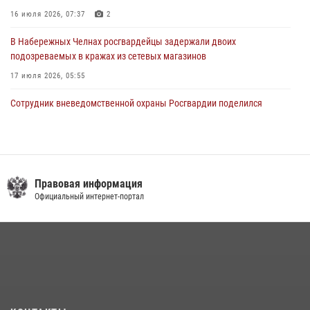
16 июля 2026, 07:37
2
В Набережных Челнах росгвардейцы задержали двоих
подозреваемых в кражах из сетевых магазинов
17 июля 2026, 05:55
Сотрудник вневедомственной охраны Росгвардии поделился
секретами своего семейного счастья
08 июля 2026, 07:48
4
В казанском полку Росгвардии состоялся концерт певицы Кристины
Соколовской
Правовая информация
Официальный интернет-портал
23 июля 2026, 10:22
2
Росгвардейцы рассказали казанцам о карьерных возможностях в
силовом ведомстве
14 июля 2026, 12:39
1
В Нижнекамске сотрудники Росгвардии задержали подозреваемого
в краже