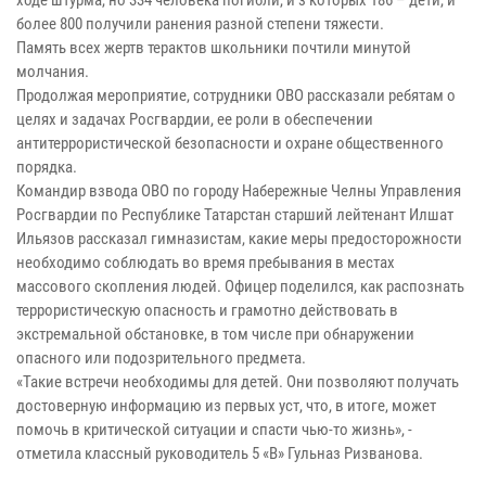
ходе штурма, но 334 человека погибли, и з которых 186 – дети, и
более 800 получили ранения разной степени тяжести.
Память всех жертв терактов школьники почтили минутой
молчания.
Продолжая мероприятие, сотрудники ОВО рассказали ребятам о
целях и задачах Росгвардии, ее роли в обеспечении
антитеррористической безопасности и охране общественного
порядка.
Командир взвода ОВО по городу Набережные Челны Управления
Росгвардии по Республике Татарстан старший лейтенант Илшат
Ильязов рассказал гимназистам, какие меры предосторожности
необходимо соблюдать во время пребывания в местах
массового скопления людей. Офицер поделился, как распознать
террористическую опасность и грамотно действовать в
экстремальной обстановке, в том числе при обнаружении
опасного или подозрительного предмета.
«Такие встречи необходимы для детей. Они позволяют получать
достоверную информацию из первых уст, что, в итоге, может
помочь в критической ситуации и спасти чью-то жизнь», -
отметила классный руководитель 5 «В» Гульназ Ризванова.