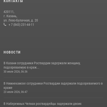
КОНТАКТЫ
23 июля 2026, 06:47
420111,
15 июля отмечается День образования подразделений связи
г. Казань,
Росгвардии
ул. Лево-Булачная, д. 20
+ 7 (843) 231-44-11
15 июля 2026, 08:41
НОВОСТИ
В Казани сотрудники Росгвардии задержали женщину,
подозреваемую в краж...
30 июля 2026, 06:36
В Нижнекамске сотрудники Росгвардии задержали подозреваемого в
краже
23 июля 2026, 06:47
В Набережных Челнах росгвардейцы задержали двоих