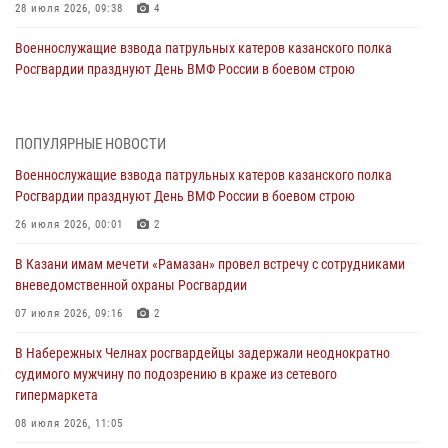
28 июля 2026, 09:38
4
Военнослужащие взвода патрульных катеров казанского полка
Росгвардии празднуют День ВМФ России в боевом строю
26 июля 2026, 00:01
2
Татарстанские росгвардейцы завоевали «бронзу» в окружном этапе
ПОПУЛЯРНЫЕ НОВОСТИ
конкурса профессионального мастерства
Военнослужащие взвода патрульных катеров казанского полка
24 июля 2026, 15:05
4
Росгвардии празднуют День ВМФ России в боевом строю
В казанском полку Росгвардии состоялся концерт певицы Кристины
26 июля 2026, 00:01
2
Соколовской
В Казани имам мечети «Рамазан» провел встречу с сотрудниками
23 июля 2026, 10:22
2
вневедомственной охраны Росгвардии
В Нижнекамске сотрудники Росгвардии задержали подозреваемого
07 июля 2026, 09:16
2
в краже
В Набережных Челнах росгвардейцы задержали неоднократно
23 июля 2026, 06:47
судимого мужчину по подозрению в краже из сетевого
гипермаркета
В Казани Росгвардия приняла участие в обеспечении безопасности
крестного хода и освящения храма
08 июля 2026, 11:05