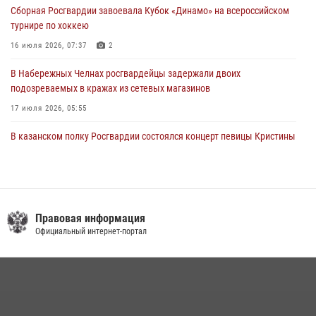
22 июля 2026, 07:41
6
Сборная Росгвардии завоевала Кубок «Динамо» на всероссийском
турнире по хоккею
16 июля 2026, 07:37
2
В Набережных Челнах росгвардейцы задержали двоих
подозреваемых в кражах из сетевых магазинов
17 июля 2026, 05:55
В казанском полку Росгвардии состоялся концерт певицы Кристины
Соколовской
23 июля 2026, 10:22
2
Сотрудник вневедомственной охраны Росгвардии поделился
секретами своего семейного счастья
Правовая информация
Официальный интернет-портал
08 июля 2026, 07:48
4
В Нижнекамске сотрудники Росгвардии задержали подозреваемого
в краже
23 июля 2026, 06:47