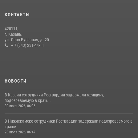
Росгвардейцы рассказали казанцам о карьерных возможностях в
силовом ведомстве
КОНТАКТЫ
14 июля 2026, 12:39
1
420111,
15 июля отмечается День образования подразделений связи
г. Казань,
Росгвардии
ул. Лево-Булачная, д. 20
+ 7 (843) 231-44-11
15 июля 2026, 08:41
НОВОСТИ
В Казани сотрудники Росгвардии задержали женщину,
подозреваемую в краж...
30 июля 2026, 06:36
В Нижнекамске сотрудники Росгвардии задержали подозреваемого в
краже
23 июля 2026, 06:47