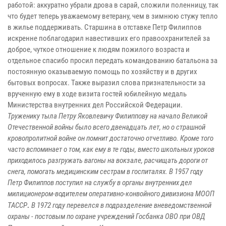
работой: аккуратно убрали дрова в сарай, сложили поленницу, так
что будет теперь уважаемому ветерану, чем в зимнюю стужу тепло
в жилье поддерживать. Старшина в отставке Петр Филиппов
искренне поблагодарил навестивших его правоохранителей за
доброе, чуткое отношение к людям пожилого возраста и
отдельное спасибо просил передать командованию батальона за
постоянную оказываемую помощь по хозяйству и в других
бытовых вопросах. Также выразил слова признательности за
врученную ему в ходе визита гостей юбилейную медаль
Министерства внутренних дел Российской Федерации.
Труженику тыла Петру Яковлевичу Филиппову на начало Великой
Отечественной войны было всего двенадцать лет, но о страшной
кровопролитной войне он помнит достаточно отчетливо. Кроме того
часто вспоминает о том, как ему в те годы, вместо школьных уроков
приходилось разгружать вагоны на вокзале, расчищать дороги от
снега, помогать медицинским сестрам в госпиталях. В 1957 году
Петр Филиппов поступил на службу в органы внутренних дел
милиционером-водителем оперативно-конвойного дивизиона МООП
.
ТАССР
В 1972 году перевелся в подразделение вневедомственной
охраны - постовым по охране учреждений Госбанка ОВО при ОВД