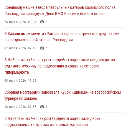
конкурса профессионального мастерства
Военнослужащие взвода патрульных катеров казанского полка
24 июля 2026, 15:05
4
Росгвардии празднуют День ВМФ России в боевом строю
В казанском полку Росгвардии состоялся концерт певицы Кристины
26 июля 2026, 00:01
2
Соколовской
В Казани имам мечети «Рамазан» провел встречу с сотрудниками
23 июля 2026, 10:22
2
вневедомственной охраны Росгвардии
В Нижнекамске сотрудники Росгвардии задержали подозреваемого
07 июля 2026, 09:16
2
в краже
В Набережных Челнах росгвардейцы задержали неоднократно
23 июля 2026, 06:47
судимого мужчину по подозрению в краже из сетевого
гипермаркета
В Казани Росгвардия приняла участие в обеспечении безопасности
крестного хода и освящения храма
08 июля 2026, 11:05
22 июля 2026, 07:41
6
Сборная Росгвардии завоевала Кубок «Динамо» на всероссийском
турнире по хоккею
16 июля 2026, 07:37
2
В Набережных Челнах росгвардейцы задержали двоих
подозреваемых в кражах из сетевых магазинов