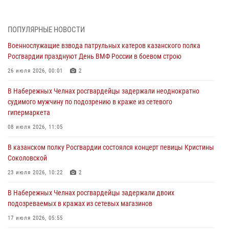
26 июля 2026, 00:01
2
Татарстанские росгвардейцы завоевали «бронзу» в окружном этапе
ПОПУЛЯРНЫЕ НОВОСТИ
конкурса профессионального мастерства
Военнослужащие взвода патрульных катеров казанского полка
24 июля 2026, 15:05
4
Росгвардии празднуют День ВМФ России в боевом строю
В казанском полку Росгвардии состоялся концерт певицы Кристины
26 июля 2026, 00:01
2
Соколовской
В Набережных Челнах росгвардейцы задержали неоднократно
23 июля 2026, 10:22
2
судимого мужчину по подозрению в краже из сетевого
гипермаркета
В Нижнекамске сотрудники Росгвардии задержали подозреваемого
в краже
08 июля 2026, 11:05
23 июля 2026, 06:47
В казанском полку Росгвардии состоялся концерт певицы Кристины
Соколовской
В Казани Росгвардия приняла участие в обеспечении безопасности
крестного хода и освящения храма
23 июля 2026, 10:22
2
22 июля 2026, 07:41
6
В Набережных Челнах росгвардейцы задержали двоих
подозреваемых в кражах из сетевых магазинов
17 июля 2026, 05:55