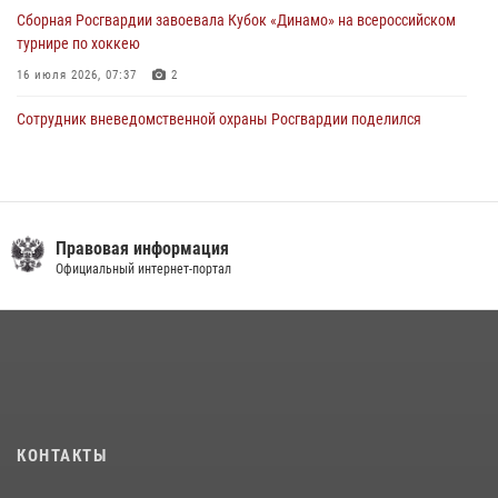
Сборная Росгвардии завоевала Кубок «Динамо» на всероссийском
турнире по хоккею
16 июля 2026, 07:37
2
Сотрудник вневедомственной охраны Росгвардии поделился
секретами своего семейного счастья
08 июля 2026, 07:48
4
В Нижнекамске сотрудники Росгвардии задержали подозреваемого
в краже
Правовая информация
Официальный интернет-портал
23 июля 2026, 06:47
Росгвардейцы рассказали казанцам о карьерных возможностях в
силовом ведомстве
14 июля 2026, 12:39
1
15 июля отмечается День образования подразделений связи
Росгвардии
КОНТАКТЫ
15 июля 2026, 08:41