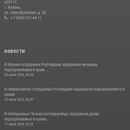
420111,
В Казани Росгвардия приняла участие в обеспечении безопасности
г. Казань,
крестного хода и освящения храма
ул. Лево-Булачная, д. 20
+ 7 (843) 231-44-11
22 июля 2026, 07:41
6
НОВОСТИ
В Казани сотрудники Росгвардии задержали женщину,
подозреваемую в краж...
30 июля 2026, 06:36
В Нижнекамске сотрудники Росгвардии задержали подозреваемого в
краже
23 июля 2026, 06:47
В Набережных Челнах росгвардейцы задержали двоих
подозреваемых в кража...
17 июля 2026, 05:55