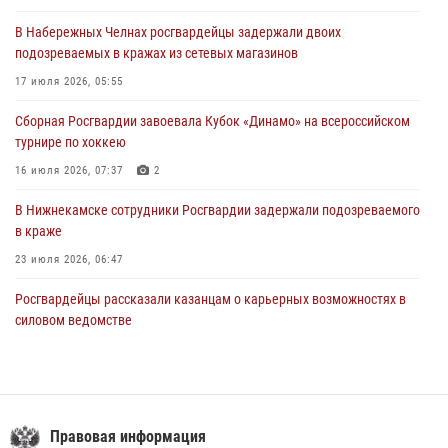
в краже
В Набережных Челнах росгвардейцы задержали двоих
23 июля 2026, 06:47
подозреваемых в кражах из сетевых магазинов
В Казани Росгвардия приняла участие в обеспечении безопасности
17 июля 2026, 05:55
крестного хода и освящения храма
Сборная Росгвардии завоевала Кубок «Динамо» на всероссийском
22 июля 2026, 07:41
6
турнире по хоккею
16 июля 2026, 07:37
2
В Нижнекамске сотрудники Росгвардии задержали подозреваемого
в краже
23 июля 2026, 06:47
Росгвардейцы рассказали казанцам о карьерных возможностях в
силовом ведомстве
14 июля 2026, 12:39
1
15 июля отмечается День образования подразделений связи
Росгвардии
Правовая информация
15 июля 2026, 08:41