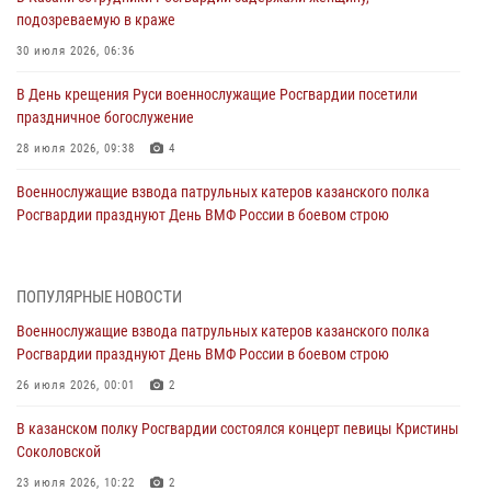
подозреваемую в краже
30 июля 2026, 06:36
В День крещения Руси военнослужащие Росгвардии посетили
праздничное богослужение
28 июля 2026, 09:38
4
Военнослужащие взвода патрульных катеров казанского полка
Росгвардии празднуют День ВМФ России в боевом строю
26 июля 2026, 00:01
2
Татарстанские росгвардейцы завоевали «бронзу» в окружном этапе
ПОПУЛЯРНЫЕ НОВОСТИ
конкурса профессионального мастерства
Военнослужащие взвода патрульных катеров казанского полка
24 июля 2026, 15:05
4
Росгвардии празднуют День ВМФ России в боевом строю
В казанском полку Росгвардии состоялся концерт певицы Кристины
26 июля 2026, 00:01
2
Соколовской
В казанском полку Росгвардии состоялся концерт певицы Кристины
23 июля 2026, 10:22
2
Соколовской
В Нижнекамске сотрудники Росгвардии задержали подозреваемого
23 июля 2026, 10:22
2