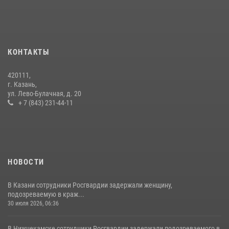
23 июля 2026, 06:47
Росгвардейцы рассказали казанцам о карьерных возможностях в
силовом ведомстве
КОНТАКТЫ
14 июля 2026, 12:39
1
420111,
15 июля отмечается День образования подразделений связи
г. Казань,
Росгвардии
ул. Лево-Булачная, д. 20
+ 7 (843) 231-44-11
15 июля 2026, 08:41
НОВОСТИ
В Казани сотрудники Росгвардии задержали женщину,
подозреваемую в краж...
30 июля 2026, 06:36
В Нижнекамске сотрудники Росгвардии задержали подозреваемого в