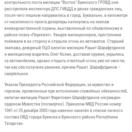
контрольного поста милиции "Восток" Буинского ГРОВД они
расстреляли инспектора ДПС ГИБДД и двоих гражданских лиц,
после чего пешком направились в город. Буквально, в километре
от населенного пункта дезертиры наткнулись на экипаж
вневедомственной охраны, выставленный по объявленному в
районе плану «Перехват». Увидев милиционеров, преступники
побежали в их сторону и открыли огонь из автоматов. Старший
экипажа, дежурный ПЦО капитан милиции Рашит Шарафутдинов
и милиционер водитель Олег Козин, доставая оружие, укрылись
за автомобилем, однако открыть ответный огонь уже не смогли,
так как оба получили ранения, причем Рашит Шарафутдинов –
смертельное.
Указом Президента Российской Федерации, за мужество и
героизм, проявленные при исполнении служебных обязанностей,
капитан милиции Рашит Фаритович Шарафутдинов награжден
орденом Мужества (посмертно). Приказом МВД России номер
1041 от 25 декабря 2005 года навечно занесён в списки личного
состава ОВД города Буинска и Буинского района Республики
Татарстан.