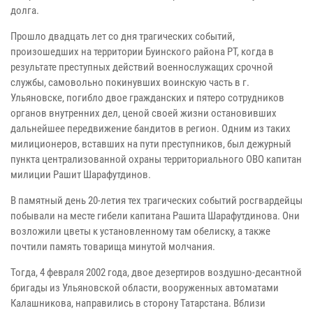
долга.
Прошло двадцать лет со дня трагических событий,
произошедших на территории Буинского района РТ, когда в
результате преступных действий военнослужащих срочной
службы, самовольно покинувших воинскую часть в г.
Ульяновске, погибло двое гражданских и пятеро сотрудников
органов внутренних дел, ценой своей жизни остановивших
дальнейшее передвижение бандитов в регион. Одним из таких
милиционеров, вставших на пути преступников, был дежурный
пункта централизованной охраны территориального ОВО капитан
милиции Рашит Шарафутдинов.
В памятный день 20-летия тех трагических событий росгвардейцы
побывали на месте гибели капитана Рашита Шарафутдинова. Они
возложили цветы к установленному там обелиску, а также
почтили память товарища минутой молчания.
Тогда, 4 февраля 2002 года, двое дезертиров воздушно-десантной
бригады из Ульяновской области, вооруженных автоматами
Калашникова, направились в сторону Татарстана. Вблизи