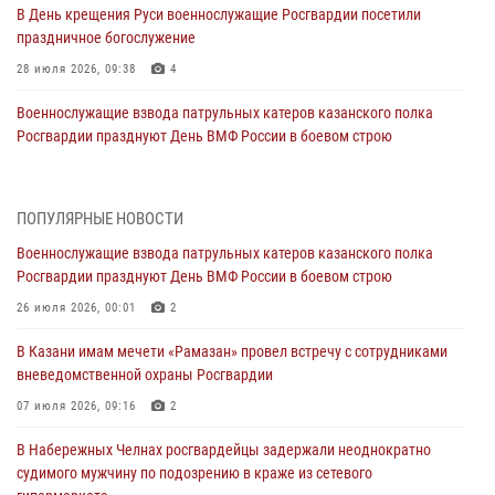
В День крещения Руси военнослужащие Росгвардии посетили
праздничное богослужение
28 июля 2026, 09:38
4
Военнослужащие взвода патрульных катеров казанского полка
Росгвардии празднуют День ВМФ России в боевом строю
26 июля 2026, 00:01
2
Татарстанские росгвардейцы завоевали «бронзу» в окружном этапе
ПОПУЛЯРНЫЕ НОВОСТИ
конкурса профессионального мастерства
Военнослужащие взвода патрульных катеров казанского полка
24 июля 2026, 15:05
4
Росгвардии празднуют День ВМФ России в боевом строю
В казанском полку Росгвардии состоялся концерт певицы Кристины
26 июля 2026, 00:01
2
Соколовской
В Казани имам мечети «Рамазан» провел встречу с сотрудниками
23 июля 2026, 10:22
2
вневедомственной охраны Росгвардии
В Нижнекамске сотрудники Росгвардии задержали подозреваемого
07 июля 2026, 09:16
2
в краже
В Набережных Челнах росгвардейцы задержали неоднократно
23 июля 2026, 06:47
судимого мужчину по подозрению в краже из сетевого