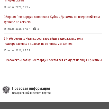
гипермаркета
В Казани Росгвардия приняла участие в обеспечении безопасности
крестного хода и освящения храма
08 июля 2026, 11:05
22 июля 2026, 07:41
6
Сборная Росгвардии завоевала Кубок «Динамо» на всероссийском
турнире по хоккею
16 июля 2026, 07:37
2
В Набережных Челнах росгвардейцы задержали двоих
подозреваемых в кражах из сетевых магазинов
17 июля 2026, 05:55
В казанском полку Росгвардии состоялся концерт певицы Кристины
Соколовской
23 июля 2026, 10:22
2
Сотрудник вневедомственной охраны Росгвардии поделился
секретами своего семейного счастья
Правовая информация
Официальный интернет-портал
08 июля 2026, 07:48
4
В Нижнекамске сотрудники Росгвардии задержали подозреваемого
в краже