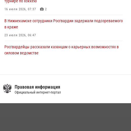
турнире по хоккею
16 июля 2026, 07:37
2
В Нижнекамске сотрудники Росгвардии задержали подозреваемого
в краже
23 июля 2026, 06:47
Росгвардейцы рассказали казанцам о карьерных возможностях в
силовом ведомстве
14 июля 2026, 12:39
1
В Казани Росгвардия приняла участие в обеспечении безопасности
крестного хода и освящения храма
Правовая информация
22 июля 2026, 07:41
6
Официальный интернет-портал
15 июля отмечается День образования подразделений связи
Росгвардии
15 июля 2026, 08:41
В Нижнекамске сотрудники Росгвардии задержали подозреваемого