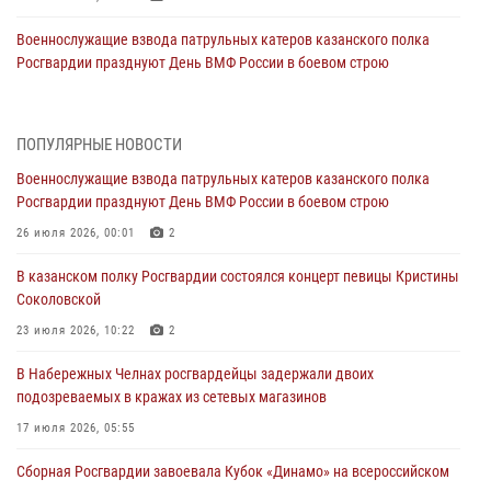
Военнослужащие взвода патрульных катеров казанского полка
Росгвардии празднуют День ВМФ России в боевом строю
26 июля 2026, 00:01
2
Татарстанские росгвардейцы завоевали «бронзу» в окружном этапе
ПОПУЛЯРНЫЕ НОВОСТИ
конкурса профессионального мастерства
Военнослужащие взвода патрульных катеров казанского полка
24 июля 2026, 15:05
4
Росгвардии празднуют День ВМФ России в боевом строю
В казанском полку Росгвардии состоялся концерт певицы Кристины
26 июля 2026, 00:01
2
Соколовской
В казанском полку Росгвардии состоялся концерт певицы Кристины
23 июля 2026, 10:22
2
Соколовской
В Нижнекамске сотрудники Росгвардии задержали подозреваемого
23 июля 2026, 10:22
2
в краже
В Набережных Челнах росгвардейцы задержали двоих
23 июля 2026, 06:47
подозреваемых в кражах из сетевых магазинов
В Казани Росгвардия приняла участие в обеспечении безопасности
17 июля 2026, 05:55
крестного хода и освящения храма
Сборная Росгвардии завоевала Кубок «Динамо» на всероссийском
22 июля 2026, 07:41
6