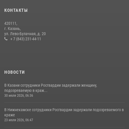
в краже из магазина
10 июля 2026, 12:50
КОНТАКТЫ
В День крещения Руси военнослужащие Росгвардии посетили
420111,
праздничное богослужение
г. Казань,
ул. Лево-Булачная, д. 20
28 июля 2026, 09:38
4
+ 7 (843) 231-44-11
НОВОСТИ
В Казани сотрудники Росгвардии задержали женщину,
подозреваемую в краж...
30 июля 2026, 06:36
В Нижнекамске сотрудники Росгвардии задержали подозреваемого в
краже
23 июля 2026, 06:47