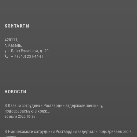
В Нижнекамске сотрудники Росгвардии задержали подозреваемого
в краже из магазина
10 июля 2026, 12:50
КОНТАКТЫ
В День крещения Руси военнослужащие Росгвардии посетили
420111,
праздничное богослужение
г. Казань,
ул. Лево-Булачная, д. 20
28 июля 2026, 09:38
4
+ 7 (843) 231-44-11
НОВОСТИ
В Казани сотрудники Росгвардии задержали женщину,
подозреваемую в краж...
30 июля 2026, 06:36
В Нижнекамске сотрудники Росгвардии задержали подозреваемого в