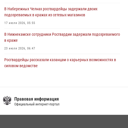
крестного хода и освящения храма
В Набережных Челнах росгвардейцы задержали двоих
22 июля 2026, 07:41
6
подозреваемых в кражах из сетевых магазинов
17 июля 2026, 05:55
В Нижнекамске сотрудники Росгвардии задержали подозреваемого
в краже
23 июля 2026, 06:47
Росгвардейцы рассказали казанцам о карьерных возможностях в
силовом ведомстве
14 июля 2026, 12:39
1
15 июля отмечается День образования подразделений связи
Росгвардии
Правовая информация
15 июля 2026, 08:41
Официальный интернет-портал
В Казани Росгвардия приняла участие в обеспечении безопасности
крестного хода и освящения храма
22 июля 2026, 07:41
6