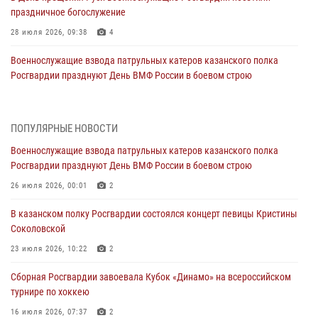
праздничное богослужение
28 июля 2026, 09:38
4
Военнослужащие взвода патрульных катеров казанского полка
Росгвардии празднуют День ВМФ России в боевом строю
26 июля 2026, 00:01
2
Татарстанские росгвардейцы завоевали «бронзу» в окружном этапе
ПОПУЛЯРНЫЕ НОВОСТИ
конкурса профессионального мастерства
Военнослужащие взвода патрульных катеров казанского полка
24 июля 2026, 15:05
4
Росгвардии празднуют День ВМФ России в боевом строю
В казанском полку Росгвардии состоялся концерт певицы Кристины
26 июля 2026, 00:01
2
Соколовской
В казанском полку Росгвардии состоялся концерт певицы Кристины
23 июля 2026, 10:22
2
Соколовской
В Нижнекамске сотрудники Росгвардии задержали подозреваемого
23 июля 2026, 10:22
2
в краже
Сборная Росгвардии завоевала Кубок «Динамо» на всероссийском
23 июля 2026, 06:47
турнире по хоккею
В Казани Росгвардия приняла участие в обеспечении безопасности
16 июля 2026, 07:37
2