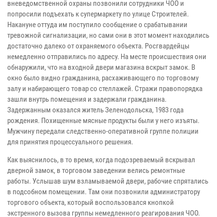
вневедомственной охраны позвонили сотрудники ЧОО и
попросили подъехать к супермаркету по улице Строителей.
Накануне оттуда им поступило сообщение о срабатывании
тревожной сигнализации, но сами они в этот момент находились
достаточно далеко от охраняемого объекта. Росгвардейцы
немедленно отправились по адресу. На месте происшествия они
обнаружили, что на входной двери магазина вскрыт замок. В
окно было видно гражданина, расхаживающего по торговому
залу и набирающего товар со стеллажей. Стражи правопорядка
зашли внутрь помещения и задержали гражданина.
Задержанным оказался житель Зеленодольска, 1983 года
рождения. Похищенные мясные продукты были у него изъяты.
Мужчину передали следственно-оперативной группе полиции
для принятия процессуального решения.
Как выяснилось, в то время, когда подозреваемый вскрывал
дверной замок, в торговом заведении велись ремонтные
работы. Услышав шум взламываемой двери, рабочие спрятались
в подсобном помещении. Там они позвонили администратору
торгового объекта, который воспользовался кнопкой
экстренного вызова группы немедленного реагирования ЧОО.