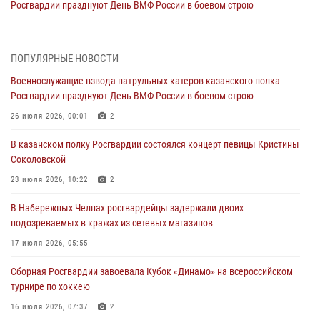
Росгвардии празднуют День ВМФ России в боевом строю
26 июля 2026, 00:01
2
Татарстанские росгвардейцы завоевали «бронзу» в окружном этапе
ПОПУЛЯРНЫЕ НОВОСТИ
конкурса профессионального мастерства
Военнослужащие взвода патрульных катеров казанского полка
24 июля 2026, 15:05
4
Росгвардии празднуют День ВМФ России в боевом строю
В казанском полку Росгвардии состоялся концерт певицы Кристины
26 июля 2026, 00:01
2
Соколовской
В казанском полку Росгвардии состоялся концерт певицы Кристины
23 июля 2026, 10:22
2
Соколовской
В Нижнекамске сотрудники Росгвардии задержали подозреваемого
23 июля 2026, 10:22
2
в краже
В Набережных Челнах росгвардейцы задержали двоих
23 июля 2026, 06:47
подозреваемых в кражах из сетевых магазинов
В Казани Росгвардия приняла участие в обеспечении безопасности
17 июля 2026, 05:55
крестного хода и освящения храма
Сборная Росгвардии завоевала Кубок «Динамо» на всероссийском
22 июля 2026, 07:41
6
турнире по хоккею
16 июля 2026, 07:37
2