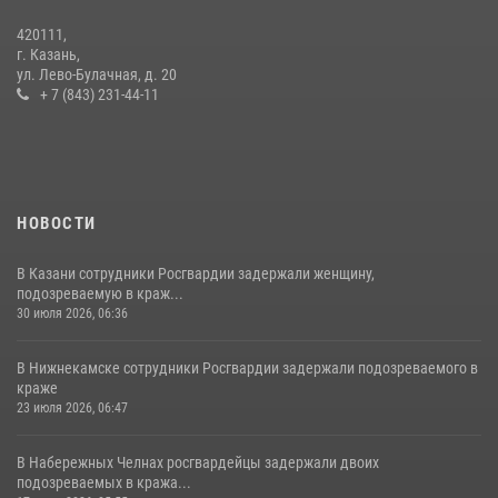
15 июля отмечается День образования подразделений связи
420111,
Росгвардии
г. Казань,
ул. Лево-Булачная, д. 20
15 июля 2026, 08:41
+ 7 (843) 231-44-11
НОВОСТИ
В Казани сотрудники Росгвардии задержали женщину,
подозреваемую в краж...
30 июля 2026, 06:36
В Нижнекамске сотрудники Росгвардии задержали подозреваемого в
краже
23 июля 2026, 06:47
В Набережных Челнах росгвардейцы задержали двоих
подозреваемых в кража...