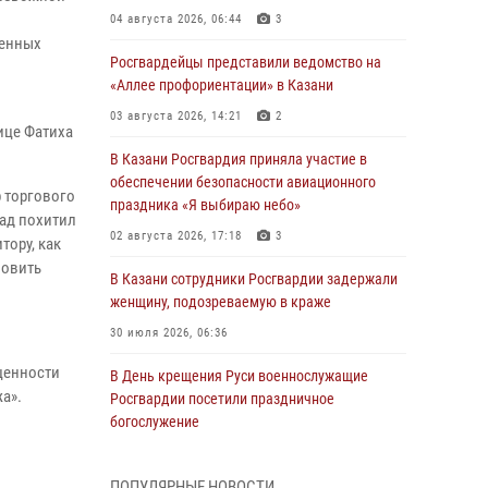
04 августа 2026, 06:44
3
щенных
Росгвардейцы представили ведомство на
«Аллее профориентации» в Казани
03 августа 2026, 14:21
2
ице Фатиха
В Казани Росгвардия приняла участие в
обеспечении безопасности авиационного
 торгового
праздника «Я выбираю небо»
зад похитил
02 августа 2026, 17:18
3
тору, как
новить
В Казани сотрудники Росгвардии задержали
женщину, подозреваемую в краже
30 июля 2026, 06:36
ценности
В День крещения Руси военнослужащие
жа».
Росгвардии посетили праздничное
богослужение
28 июля 2026, 09:38
4
ПОПУЛЯРНЫЕ НОВОСТИ