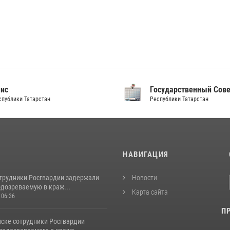
аис
Государственный Сов
спублики Татарстан
Республики Татарстан
И
НАВИГАЦИЯ
отрудники Росгвардии задержали
Новости
одозреваемую в краж...
Карта сайта
 06:36
П
ске сотрудники Росгвардии