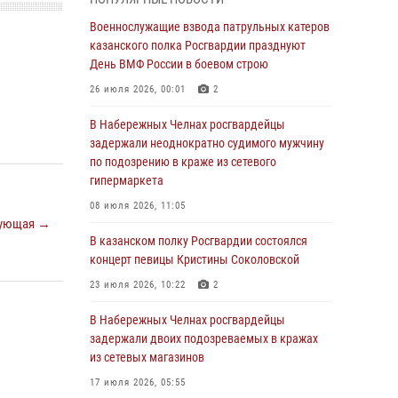
Военнослужащие взвода патрульных катеров
казанского полка Росгвардии празднуют
Военнослужащие взвода патрульных катеров
День ВМФ России в боевом строю
казанского полка Росгвардии празднуют
День ВМФ России в боевом строю
26 июля 2026, 00:01
2
26 июля 2026, 00:01
2
Татарстанские росгвардейцы завоевали
«бронзу» в окружном этапе конкурса
В Набережных Челнах росгвардейцы
профессионального мастерства
задержали неоднократно судимого мужчину
по подозрению в краже из сетевого
24 июля 2026, 15:05
4
гипермаркета
В казанском полку Росгвардии состоялся
08 июля 2026, 11:05
концерт певицы Кристины Соколовской
ующая →
В казанском полку Росгвардии состоялся
23 июля 2026, 10:22
2
концерт певицы Кристины Соколовской
В Нижнекамске сотрудники Росгвардии
23 июля 2026, 10:22
2
задержали подозреваемого в краже
В Набережных Челнах росгвардейцы
23 июля 2026, 06:47
задержали двоих подозреваемых в кражах
из сетевых магазинов
В Казани Росгвардия приняла участие в
обеспечении безопасности крестного хода и
17 июля 2026, 05:55
освящения храма