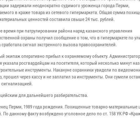
ации задержали неоднократно судимого уроженца города Перми,
аемого в краже товара из сетевого гипермаркета. Общая сумма похи
материальных ценностей составила свыше 24 тыс. рублей.
ее время при патрулировании района наряд казанского управления
ственной охраны получил сообщение о том, что в гипермаркете по ул
 сработала сигнал экстренного вызова правоохранителей.
ый экипаж оперативно прибыл к охраняемому объекту. Администратор
я указала росгвардейцам на посетителя, который несколько минут на
строительные инструменты. Накануне охранники увидели по видеомони
р, прошел через кассу и не заплатил за инструменты. Они сумели оста
 сигнализацией.
цейским для дальнейшего разбирательства.
нец Перми, 1989 года рождения. Похищенные товарно-материальные 
й. По данному факту возбуждено уголовное дело по ст. 158 УК РФ «Кра