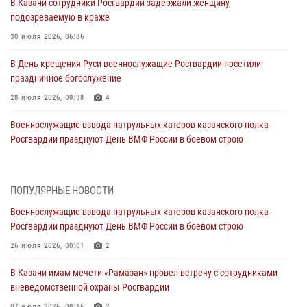
В Казани сотрудники Росгвардии задержали женщину,
подозреваемую в краже
30 июля 2026, 06:36
В День крещения Руси военнослужащие Росгвардии посетили
праздничное богослужение
28 июля 2026, 09:38
4
Военнослужащие взвода патрульных катеров казанского полка
Росгвардии празднуют День ВМФ России в боевом строю
26 июля 2026, 00:01
2
Татарстанские росгвардейцы завоевали «бронзу» в окружном этапе
ПОПУЛЯРНЫЕ НОВОСТИ
конкурса профессионального мастерства
Военнослужащие взвода патрульных катеров казанского полка
24 июля 2026, 15:05
4
Росгвардии празднуют День ВМФ России в боевом строю
В казанском полку Росгвардии состоялся концерт певицы Кристины
26 июля 2026, 00:01
2
Соколовской
В Казани имам мечети «Рамазан» провел встречу с сотрудниками
23 июля 2026, 10:22
2
вневедомственной охраны Росгвардии
07 июля 2026, 09:16
2