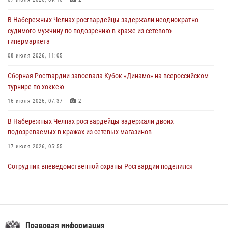
В Нижнекамске сотрудники Росгвардии задержали подозреваемого
в краже
В Набережных Челнах росгвардейцы задержали неоднократно
23 июля 2026, 06:47
судимого мужчину по подозрению в краже из сетевого
гипермаркета
В Казани Росгвардия приняла участие в обеспечении безопасности
крестного хода и освящения храма
08 июля 2026, 11:05
22 июля 2026, 07:41
6
Сборная Росгвардии завоевала Кубок «Динамо» на всероссийском
турнире по хоккею
16 июля 2026, 07:37
2
В Набережных Челнах росгвардейцы задержали двоих
подозреваемых в кражах из сетевых магазинов
17 июля 2026, 05:55
Сотрудник вневедомственной охраны Росгвардии поделился
секретами своего семейного счастья
08 июля 2026, 07:48
4
В казанском полку Росгвардии состоялся концерт певицы Кристины
Соколовской
Правовая информация