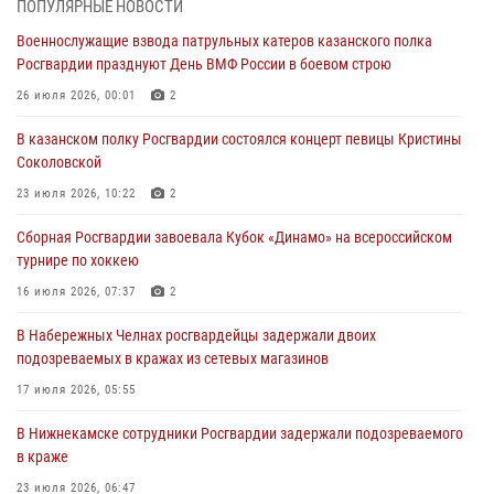
ПОПУЛЯРНЫЕ НОВОСТИ
конкурса профессионального мастерства
Военнослужащие взвода патрульных катеров казанского полка
24 июля 2026, 15:05
4
Росгвардии празднуют День ВМФ России в боевом строю
В казанском полку Росгвардии состоялся концерт певицы Кристины
26 июля 2026, 00:01
2
Соколовской
В казанском полку Росгвардии состоялся концерт певицы Кристины
23 июля 2026, 10:22
2
Соколовской
В Нижнекамске сотрудники Росгвардии задержали подозреваемого
23 июля 2026, 10:22
2
в краже
Сборная Росгвардии завоевала Кубок «Динамо» на всероссийском
23 июля 2026, 06:47
турнире по хоккею
В Казани Росгвардия приняла участие в обеспечении безопасности
16 июля 2026, 07:37
2
крестного хода и освящения храма
В Набережных Челнах росгвардейцы задержали двоих
22 июля 2026, 07:41
6
подозреваемых в кражах из сетевых магазинов
17 июля 2026, 05:55
В Нижнекамске сотрудники Росгвардии задержали подозреваемого
в краже
23 июля 2026, 06:47