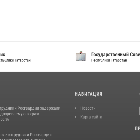
аис
Государственный Сов
спублики Татарстан
Республики Татарстан
И
НАВИГАЦИЯ
отрудники Росгвардии задержали
Новости
одозреваемую в краж...
Карта сайта
 06:36
П
ске сотрудники Росгвардии