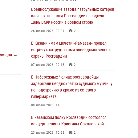
Военнослужащие взвода патрульных катеров
казанского полка Росгвардии празднуют
Военнослужащие взвода патрульных катеров
День ВМФ России в боевом строю
казанского полка Росгвардии празднуют
День ВМФ России в боевом строю
26 июля 2026, 00:01
2
26 июля 2026, 00:01
2
Татарстанские росгвардейцы завоевали
«бронзу» в окружном этапе конкурса
В Казани имам мечети «Рамазан» провел
профессионального мастерства
встречу с сотрудниками вневедомственной
ующая →
охраны Росгвардии
24 июля 2026, 15:05
4
07 июля 2026, 09:16
2
В казанском полку Росгвардии состоялся
концерт певицы Кристины Соколовской
В Набережных Челнах росгвардейцы
задержали неоднократно судимого мужчину
23 июля 2026, 10:22
2
по подозрению в краже из сетевого
гипермаркета
В Нижнекамске сотрудники Росгвардии
задержали подозреваемого в краже
08 июля 2026, 11:05
23 июля 2026, 06:47
В казанском полку Росгвардии состоялся
концерт певицы Кристины Соколовской
В Казани Росгвардия приняла участие в
обеспечении безопасности крестного хода и
23 июля 2026, 10:22
2
освящения храма