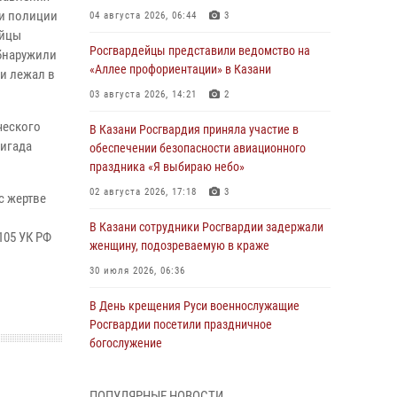
и полиции
04 августа 2026, 06:44
3
ейцы
Росгвардейцы представили ведомство на
обнаружили
«Аллее профориентации» в Казани
и лежал в
03 августа 2026, 14:21
2
ческого
В Казани Росгвардия приняла участие в
ригада
обеспечении безопасности авиационного
праздника «Я выбираю небо»
02 августа 2026, 17:18
3
с жертве
В Казани сотрудники Росгвардии задержали
105 УК РФ
женщину, подозреваемую в краже
30 июля 2026, 06:36
В День крещения Руси военнослужащие
Росгвардии посетили праздничное
богослужение
28 июля 2026, 09:38
4
ПОПУЛЯРНЫЕ НОВОСТИ