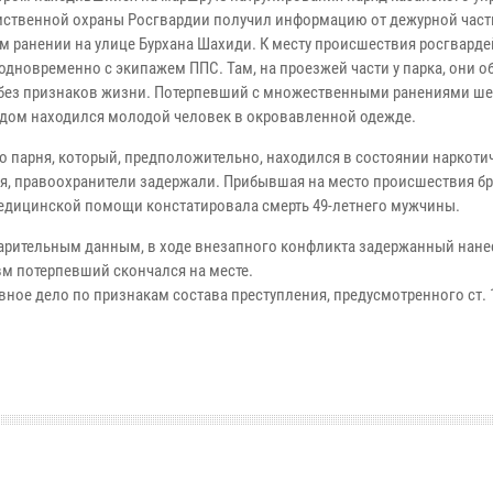
ственной охраны Росгвардии получил информацию от дежурной част
м ранении на улице Бурхана Шахиди. К месту происшествия росгвард
одновременно с экипажем ППС. Там, на проезжей части у парка, они 
без признаков жизни. Потерпевший с множественными ранениями ше
ядом находился молодой человек в окровавленной одежде.
го парня, который, предположительно, находился в состоянии наркоти
я, правоохранители задержали. Прибывшая на место происшествия б
едицинской помощи констатировала смерть 49-летнего мужчины.
арительным данным, в ходе внезапного конфликта задержанный нане
вм потерпевший скончался на месте.
ное дело по признакам состава преступления, предусмотренного ст. 