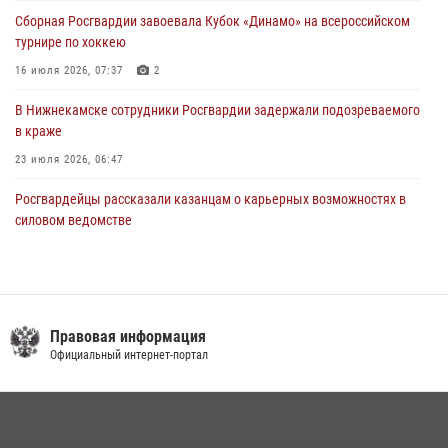
крестного хода и освящения храма
Сборная Росгвардии завоевала Кубок «Динамо» на всероссийском
22 июля 2026, 07:41
6
турнире по хоккею
16 июля 2026, 07:37
2
В Нижнекамске сотрудники Росгвардии задержали подозреваемого
в краже
23 июля 2026, 06:47
Росгвардейцы рассказали казанцам о карьерных возможностях в
силовом ведомстве
14 июля 2026, 12:39
1
В Казани Росгвардия приняла участие в обеспечении безопасности
крестного хода и освящения храма
Правовая информация
22 июля 2026, 07:41
6
Официальный интернет-портал
15 июля отмечается День образования подразделений связи
Росгвардии
15 июля 2026, 08:41