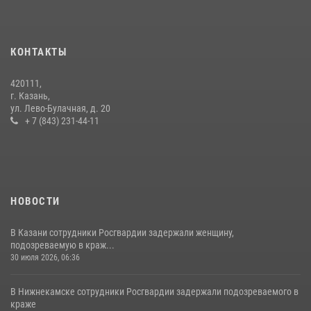
В Нижнекамске сотрудники Росгвардии задержали подозреваемого
в краже из магазина
10 июля 2026, 12:50
КОНТАКТЫ
В День крещения Руси военнослужащие Росгвардии посетили
420111,
праздничное богослужение
г. Казань,
ул. Лево-Булачная, д. 20
28 июля 2026, 09:38
4
+ 7 (843) 231-44-11
НОВОСТИ
В Казани сотрудники Росгвардии задержали женщину,
подозреваемую в краж...
30 июля 2026, 06:36
В Нижнекамске сотрудники Росгвардии задержали подозреваемого в
краже