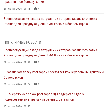
праздничное богослужение
28 июля 2026, 09:38
4
Военнослужащие взвода патрульных катеров казанского полка
Росгвардии празднуют День ВМФ России в боевом строю
26 июля 2026, 00:01
2
Татарстанские росгвардейцы завоевали «бронзу» в окружном этапе
ПОПУЛЯРНЫЕ НОВОСТИ
конкурса профессионального мастерства
Военнослужащие взвода патрульных катеров казанского полка
24 июля 2026, 15:05
4
Росгвардии празднуют День ВМФ России в боевом строю
В казанском полку Росгвардии состоялся концерт певицы Кристины
26 июля 2026, 00:01
2
Соколовской
В казанском полку Росгвардии состоялся концерт певицы Кристины
23 июля 2026, 10:22
2
Соколовской
В Нижнекамске сотрудники Росгвардии задержали подозреваемого
23 июля 2026, 10:22
2
в краже
В Набережных Челнах росгвардейцы задержали двоих
23 июля 2026, 06:47
подозреваемых в кражах из сетевых магазинов
В Казани Росгвардия приняла участие в обеспечении безопасности
17 июля 2026, 05:55