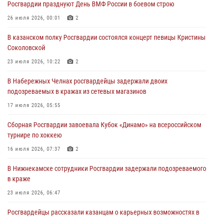
Росгвардии празднуют День ВМФ России в боевом строю
В казанском полку Росгвардии состоялся концерт певицы Кристины
26 июля 2026, 00:01
2
Соколовской
В казанском полку Росгвардии состоялся концерт певицы Кристины
23 июля 2026, 10:22
2
Соколовской
В Нижнекамске сотрудники Росгвардии задержали подозреваемого
23 июля 2026, 10:22
2
в краже
В Набережных Челнах росгвардейцы задержали двоих
23 июля 2026, 06:47
подозреваемых в кражах из сетевых магазинов
В Казани Росгвардия приняла участие в обеспечении безопасности
17 июля 2026, 05:55
крестного хода и освящения храма
Сборная Росгвардии завоевала Кубок «Динамо» на всероссийском
22 июля 2026, 07:41
6
турнире по хоккею
16 июля 2026, 07:37
2
В Нижнекамске сотрудники Росгвардии задержали подозреваемого
в краже
23 июля 2026, 06:47
Росгвардейцы рассказали казанцам о карьерных возможностях в