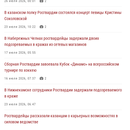
В казанском полку Росгвардии состоялся концерт певицы Кристины
26 июля 2026, 00:01
2
Соколовской
В казанском полку Росгвардии состоялся концерт певицы Кристины
23 июля 2026, 10:22
2
Соколовской
В Нижнекамске сотрудники Росгвардии задержали подозреваемого
23 июля 2026, 10:22
2
в краже
В Набережных Челнах росгвардейцы задержали двоих
23 июля 2026, 06:47
подозреваемых в кражах из сетевых магазинов
В Казани Росгвардия приняла участие в обеспечении безопасности
17 июля 2026, 05:55
крестного хода и освящения храма
Сборная Росгвардии завоевала Кубок «Динамо» на всероссийском
22 июля 2026, 07:41
6
турнире по хоккею
16 июля 2026, 07:37
2
В Нижнекамске сотрудники Росгвардии задержали подозреваемого
в краже
23 июля 2026, 06:47
Росгвардейцы рассказали казанцам о карьерных возможностях в
силовом ведомстве