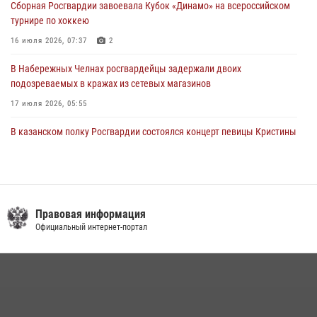
Сборная Росгвардии завоевала Кубок «Динамо» на всероссийском
турнире по хоккею
16 июля 2026, 07:37
2
В Набережных Челнах росгвардейцы задержали двоих
подозреваемых в кражах из сетевых магазинов
17 июля 2026, 05:55
В казанском полку Росгвардии состоялся концерт певицы Кристины
Соколовской
23 июля 2026, 10:22
2
Сотрудник вневедомственной охраны Росгвардии поделился
секретами своего семейного счастья
Правовая информация
Официальный интернет-портал
08 июля 2026, 07:48
4
В Нижнекамске сотрудники Росгвардии задержали подозреваемого
в краже
23 июля 2026, 06:47