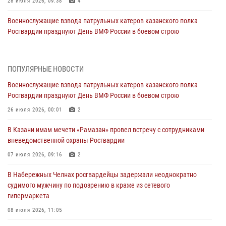
28 июля 2026, 09:38
4
Военнослужащие взвода патрульных катеров казанского полка
Росгвардии празднуют День ВМФ России в боевом строю
26 июля 2026, 00:01
2
Татарстанские росгвардейцы завоевали «бронзу» в окружном этапе
ПОПУЛЯРНЫЕ НОВОСТИ
конкурса профессионального мастерства
Военнослужащие взвода патрульных катеров казанского полка
24 июля 2026, 15:05
4
Росгвардии празднуют День ВМФ России в боевом строю
В казанском полку Росгвардии состоялся концерт певицы Кристины
26 июля 2026, 00:01
2
Соколовской
В Казани имам мечети «Рамазан» провел встречу с сотрудниками
23 июля 2026, 10:22
2
вневедомственной охраны Росгвардии
В Нижнекамске сотрудники Росгвардии задержали подозреваемого
07 июля 2026, 09:16
2
в краже
В Набережных Челнах росгвардейцы задержали неоднократно
23 июля 2026, 06:47
судимого мужчину по подозрению в краже из сетевого
гипермаркета
В Казани Росгвардия приняла участие в обеспечении безопасности
крестного хода и освящения храма
08 июля 2026, 11:05
22 июля 2026, 07:41
6