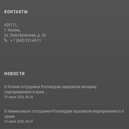
Росгвардейцы рассказали казанцам о карьерных возможностях в
силовом ведомстве
КОНТАКТЫ
14 июля 2026, 12:39
1
420111,
15 июля отмечается День образования подразделений связи
г. Казань,
Росгвардии
ул. Лево-Булачная, д. 20
+ 7 (843) 231-44-11
15 июля 2026, 08:41
НОВОСТИ
В Казани сотрудники Росгвардии задержали женщину,
подозреваемую в краж...
30 июля 2026, 06:36
В Нижнекамске сотрудники Росгвардии задержали подозреваемого в
краже
23 июля 2026, 06:47