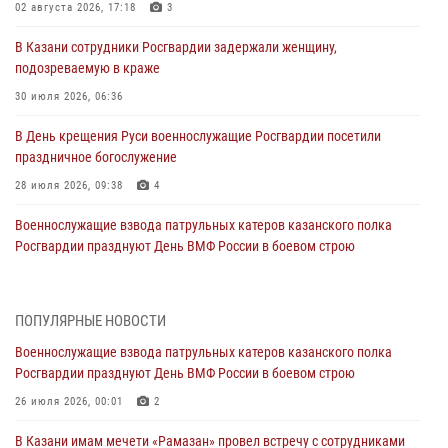
02 августа 2026, 17:18
3
В Казани сотрудники Росгвардии задержали женщину,
подозреваемую в краже
30 июля 2026, 06:36
В День крещения Руси военнослужащие Росгвардии посетили
праздничное богослужение
28 июля 2026, 09:38
4
Военнослужащие взвода патрульных катеров казанского полка
Росгвардии празднуют День ВМФ России в боевом строю
26 июля 2026, 00:01
2
Татарстанские росгвардейцы завоевали «бронзу» в окружном этапе
ПОПУЛЯРНЫЕ НОВОСТИ
конкурса профессионального мастерства
Военнослужащие взвода патрульных катеров казанского полка
24 июля 2026, 15:05
4
Росгвардии празднуют День ВМФ России в боевом строю
В казанском полку Росгвардии состоялся концерт певицы Кристины
26 июля 2026, 00:01
2
Соколовской
В Казани имам мечети «Рамазан» провел встречу с сотрудниками