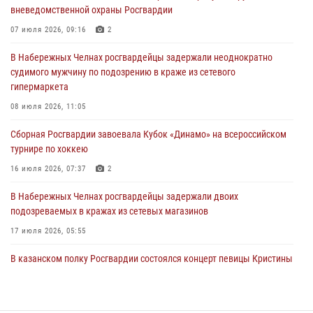
23 июля 2026, 10:22
2
вневедомственной охраны Росгвардии
В Нижнекамске сотрудники Росгвардии задержали подозреваемого
07 июля 2026, 09:16
2
в краже
В Набережных Челнах росгвардейцы задержали неоднократно
23 июля 2026, 06:47
судимого мужчину по подозрению в краже из сетевого
гипермаркета
В Казани Росгвардия приняла участие в обеспечении безопасности
крестного хода и освящения храма
08 июля 2026, 11:05
22 июля 2026, 07:41
6
Сборная Росгвардии завоевала Кубок «Динамо» на всероссийском
турнире по хоккею
16 июля 2026, 07:37
2
В Набережных Челнах росгвардейцы задержали двоих
подозреваемых в кражах из сетевых магазинов
17 июля 2026, 05:55
В казанском полку Росгвардии состоялся концерт певицы Кристины
Соколовской
23 июля 2026, 10:22
2