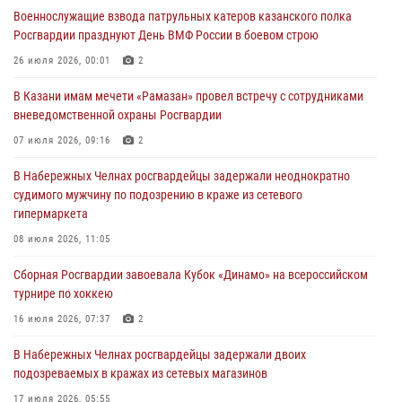
конкурса профессионального мастерства
Военнослужащие взвода патрульных катеров казанского полка
24 июля 2026, 15:05
4
Росгвардии празднуют День ВМФ России в боевом строю
В казанском полку Росгвардии состоялся концерт певицы Кристины
26 июля 2026, 00:01
2
Соколовской
В Казани имам мечети «Рамазан» провел встречу с сотрудниками
23 июля 2026, 10:22
2
вневедомственной охраны Росгвардии
В Нижнекамске сотрудники Росгвардии задержали подозреваемого
07 июля 2026, 09:16
2
в краже
В Набережных Челнах росгвардейцы задержали неоднократно
23 июля 2026, 06:47
судимого мужчину по подозрению в краже из сетевого
гипермаркета
В Казани Росгвардия приняла участие в обеспечении безопасности
крестного хода и освящения храма
08 июля 2026, 11:05
22 июля 2026, 07:41
6
Сборная Росгвардии завоевала Кубок «Динамо» на всероссийском
турнире по хоккею
16 июля 2026, 07:37
2
В Набережных Челнах росгвардейцы задержали двоих
подозреваемых в кражах из сетевых магазинов
17 июля 2026, 05:55