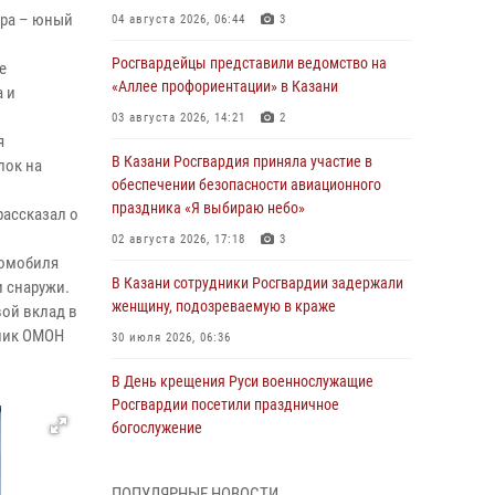
ора – юный
04 августа 2026, 06:44
3
Росгвардейцы представили ведомство на
е
«Аллее профориентации» в Казани
а и
03 августа 2026, 14:21
2
я
В Казани Росгвардия приняла участие в
лок на
обеспечении безопасности авиационного
праздника «Я выбираю небо»
рассказал о
02 августа 2026, 17:18
3
томобиля
В Казани сотрудники Росгвардии задержали
и снаружи.
женщину, подозреваемую в краже
ой вклад в
дник ОМОН
30 июля 2026, 06:36
В День крещения Руси военнослужащие
Росгвардии посетили праздничное
богослужение
28 июля 2026, 09:38
4
ПОПУЛЯРНЫЕ НОВОСТИ