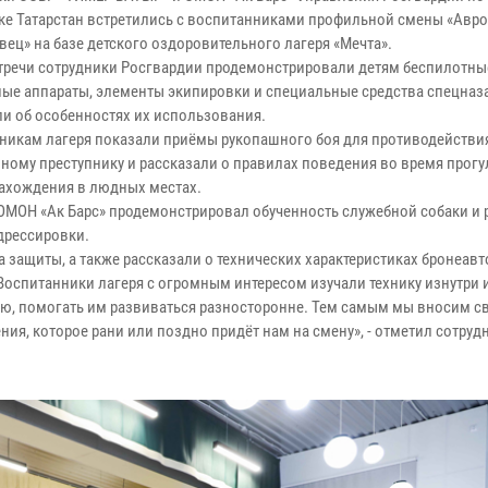
ке Татарстан встретились с воспитанниками профильной смены «Авр
вец» на базе детского оздоровительного лагеря «Мечта».
стречи сотрудники Росгвардии продемонстрировали детям беспилотны
ные аппараты, элементы экипировки и специальные средства спецназ
ли об особенностях их использования.
никам лагеря показали приёмы рукопашного боя для противодействи
ному преступнику и рассказали о правилах поведения во время прогу
нахождения в людных местах.
ОМОН «Ак Барс» продемонстрировал обученность служебной собаки и 
дрессировки.
 защиты, а также рассказали о технических характеристиках бронеав
Воспитанники лагеря с огромным интересом изучали технику изнутри 
ю, помогать им развиваться разносторонне. Тем самым мы вносим св
ия, которое рани или поздно придёт нам на смену», - отметил сотру