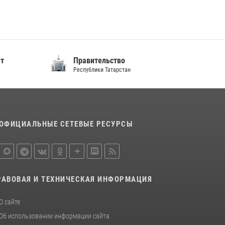
подразделений связи Росгвардии
15 июля 2026, 08:41
В Нижнекамске сотрудники Росгвардии
задержали подозреваемого в краже из
ет
Правительство
магазина
Республики Татарстан
10 июля 2026, 12:50
ОФИЦИАЛЬНЫЕ СЕТЕВЫЕ РЕСУРСЫ
РАВОВАЯ И ТЕХНИЧЕСКАЯ ИНФОРМАЦИЯ
О сайте
Об использовании информации сайта