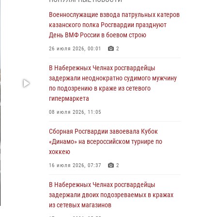
Военнослужащие взвода патрульных катеров
казанского полка Росгвардии празднуют
Военнослужащие взвода патрульных катеров
День ВМФ России в боевом строю
казанского полка Росгвардии празднуют
День ВМФ России в боевом строю
26 июля 2026, 00:01
2
26 июля 2026, 00:01
2
Татарстанские росгвардейцы завоевали
«бронзу» в окружном этапе конкурса
В Набережных Челнах росгвардейцы
профессионального мастерства
задержали неоднократно судимого мужчину
по подозрению в краже из сетевого
24 июля 2026, 15:05
4
гипермаркета
В казанском полку Росгвардии состоялся
08 июля 2026, 11:05
концерт певицы Кристины Соколовской
Сборная Росгвардии завоевала Кубок
23 июля 2026, 10:22
2
«Динамо» на всероссийском турнире по
хоккею
В Нижнекамске сотрудники Росгвардии
задержали подозреваемого в краже
16 июля 2026, 07:37
2
23 июля 2026, 06:47
В Набережных Челнах росгвардейцы
задержали двоих подозреваемых в кражах
В Казани Росгвардия приняла участие в
из сетевых магазинов
обеспечении безопасности крестного хода и
освящения храма