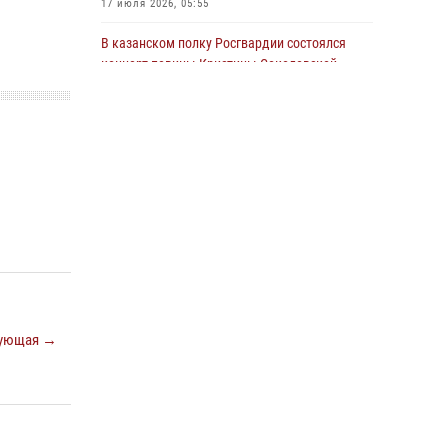
17 июля 2026, 05:55
22 июля 2026, 07:41
6
В казанском полку Росгвардии состоялся
концерт певицы Кристины Соколовской
23 июля 2026, 10:22
2
Сотрудник вневедомственной охраны
Росгвардии поделился секретами своего
семейного счастья
08 июля 2026, 07:48
4
Росгвардейцы рассказали казанцам о
карьерных возможностях в силовом
ведомстве
14 июля 2026, 12:39
1
ующая →
В Нижнекамске сотрудники Росгвардии
задержали подозреваемого в краже
23 июля 2026, 06:47
15 июля отмечается День образования