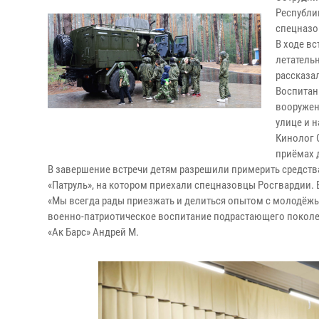
Республи
спецназо
В ходе в
летатель
рассказа
Воспитан
вооружен
улице и 
Кинолог 
приёмах 
В завершение встречи детям разрешили примерить средства
«Патруль», на котором приехали спецназовцы Росгвардии. 
«Мы всегда рады приезжать и делиться опытом с молодёжь
военно-патриотическое воспитание подрастающего поколен
«Ак Барс» Андрей М.