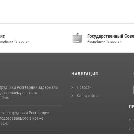
аис
Государственный Сов
спублики Татарстан
Республики Татарстан
И
НАВИГАЦИЯ
отрудники Росгвардии задержали
Новости
одозреваемую в краж...
Карта сайта
 06:36
П
ске сотрудники Росгвардии
подозреваемого в краже
 06:47