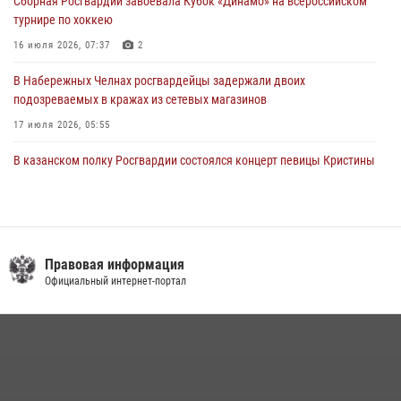
Сборная Росгвардии завоевала Кубок «Динамо» на всероссийском
турнире по хоккею
16 июля 2026, 07:37
2
В Набережных Челнах росгвардейцы задержали двоих
подозреваемых в кражах из сетевых магазинов
17 июля 2026, 05:55
В казанском полку Росгвардии состоялся концерт певицы Кристины
Соколовской
23 июля 2026, 10:22
2
Сотрудник вневедомственной охраны Росгвардии поделился
секретами своего семейного счастья
Правовая информация
Официальный интернет-портал
08 июля 2026, 07:48
4
В Нижнекамске сотрудники Росгвардии задержали подозреваемого
в краже
23 июля 2026, 06:47
Росгвардейцы рассказали казанцам о карьерных возможностях в