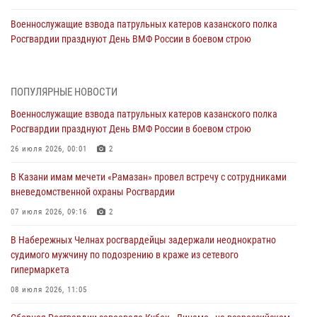
Военнослужащие взвода патрульных катеров казанского полка
Росгвардии празднуют День ВМФ России в боевом строю
26 июля 2026, 00:01
2
Татарстанские росгвардейцы завоевали «бронзу» в окружном этапе
ПОПУЛЯРНЫЕ НОВОСТИ
конкурса профессионального мастерства
Военнослужащие взвода патрульных катеров казанского полка
24 июля 2026, 15:05
4
Росгвардии празднуют День ВМФ России в боевом строю
В казанском полку Росгвардии состоялся концерт певицы Кристины
26 июля 2026, 00:01
2
Соколовской
В Казани имам мечети «Рамазан» провел встречу с сотрудниками
23 июля 2026, 10:22
2
вневедомственной охраны Росгвардии
В Нижнекамске сотрудники Росгвардии задержали подозреваемого
07 июля 2026, 09:16
2
в краже
В Набережных Челнах росгвардейцы задержали неоднократно
23 июля 2026, 06:47
судимого мужчину по подозрению в краже из сетевого
гипермаркета
В Казани Росгвардия приняла участие в обеспечении безопасности
крестного хода и освящения храма
08 июля 2026, 11:05
22 июля 2026, 07:41
6