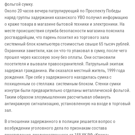
фольгой сумку.
Около 20 часов вечера патрулирующий по Проспекту Победы
наряд группы задержания казанского УВО получил информацию
о краже товара в магазине бытовой техники и электроники. На
месте происшествия служба безопасности магазина пояснила
росгвардейцам, что парень похитил из торгового зала
системный блок компьютера стоимостью свыше 65 тысяч рублей.
Охранники заметили, как он что-то упаковал в сумку, после чего
прошел через кассовую зону без оплаты. Они остановили
посетителя и вызвали правоохранителей. Патрульный экипаж
задержал гражданина. Им оказался местный житель, 1999 года
рождения. При себе у задержанного находилась сумка с
похищенным со стеллажа системным блоком. Стенки сумки
изнутри были предварительно отделаны металлической фольгой.
Таким образом злоумышленник рассчитывал обмануть
антикражную сигнализацию, установленную на входе в торговый
зал.
В отношении задержанного в полиции р
ешается вопрос о
возбуждении уголовного дела по признакам состава
преступления, предусмотренного ст.158 УК РФ «Кража».