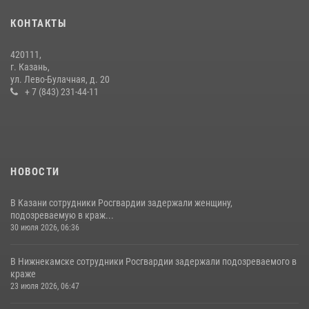
силовом ведомстве
КОНТАКТЫ
14 июля 2026, 12:39
1
420111,
15 июля отмечается День образования подразделений связи
г. Казань,
Росгвардии
ул. Лево-Булачная, д. 20
+ 7 (843) 231-44-11
15 июля 2026, 08:41
НОВОСТИ
В Казани сотрудники Росгвардии задержали женщину,
подозреваемую в краж...
30 июля 2026, 06:36
В Нижнекамске сотрудники Росгвардии задержали подозреваемого в
краже
23 июля 2026, 06:47