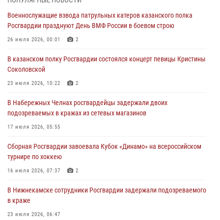
конкурса профессионального мастерства
Военнослужащие взвода патрульных катеров казанского полка
24 июля 2026, 15:05
4
Росгвардии празднуют День ВМФ России в боевом строю
В казанском полку Росгвардии состоялся концерт певицы Кристины
26 июля 2026, 00:01
2
Соколовской
В казанском полку Росгвардии состоялся концерт певицы Кристины
23 июля 2026, 10:22
2
Соколовской
В Нижнекамске сотрудники Росгвардии задержали подозреваемого
23 июля 2026, 10:22
2
в краже
В Набережных Челнах росгвардейцы задержали двоих
23 июля 2026, 06:47
подозреваемых в кражах из сетевых магазинов
В Казани Росгвардия приняла участие в обеспечении безопасности
17 июля 2026, 05:55
крестного хода и освящения храма
Сборная Росгвардии завоевала Кубок «Динамо» на всероссийском
22 июля 2026, 07:41
6
турнире по хоккею
16 июля 2026, 07:37
2
В Нижнекамске сотрудники Росгвардии задержали подозреваемого
в краже
23 июля 2026, 06:47