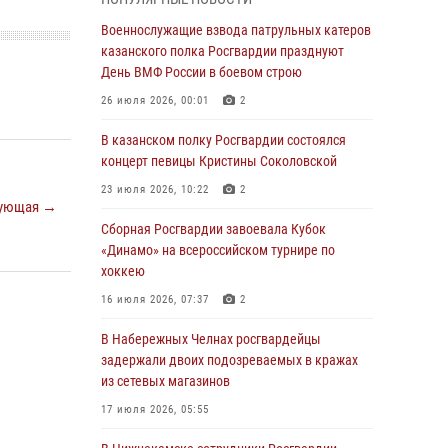
Военнослужащие взвода патрульных катеров
казанского полка Росгвардии празднуют
Военнослужащие взвода патрульных катеров
День ВМФ России в боевом строю
казанского полка Росгвардии празднуют
День ВМФ России в боевом строю
26 июля 2026, 00:01
2
26 июля 2026, 00:01
2
Татарстанские росгвардейцы завоевали
«бронзу» в окружном этапе конкурса
В казанском полку Росгвардии состоялся
профессионального мастерства
концерт певицы Кристины Соколовской
24 июля 2026, 15:05
4
23 июля 2026, 10:22
2
ующая →
В казанском полку Росгвардии состоялся
Сборная Росгвардии завоевала Кубок
концерт певицы Кристины Соколовской
«Динамо» на всероссийском турнире по
хоккею
23 июля 2026, 10:22
2
16 июля 2026, 07:37
2
В Нижнекамске сотрудники Росгвардии
задержали подозреваемого в краже
В Набережных Челнах росгвардейцы
задержали двоих подозреваемых в кражах
23 июля 2026, 06:47
из сетевых магазинов
В Казани Росгвардия приняла участие в
17 июля 2026, 05:55
обеспечении безопасности крестного хода и
освящения храма