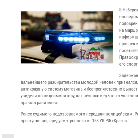
В Набере
вневедом
подозрен
на маршр
информац
проспект
посетите
Правоохр
его спор
Задержан
дальнейшего разбирательства молодой человек признался
антикражную систему магазина и беспрепятственно вынест
увидели по видеомонитору, как незнакомец что-то упакова
правоохранителей.
Ранее судимого подозреваемого передали полицейским. Ре
преступления, предусмотренного ст.158 УК РФ «Кража».