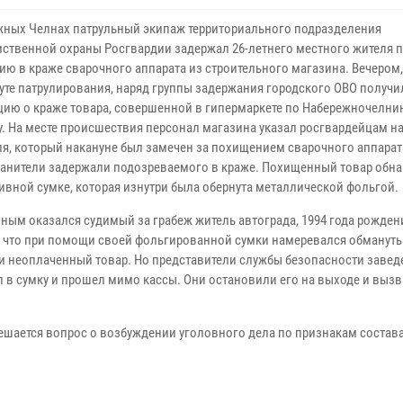
жных Челнах патрульный экипаж территориального подразделения
ственной охраны Росгвардии задержал 26-летнего местного жителя 
ию в краже сварочного аппарата из строительного магазина. Вечером,
уте патрулирования, наряд группы задержания городского ОВО получи
ию о краже товара, совершенной в гипермаркете по Набережночелни
у. На месте происшествия персонал магазина указал росгвардейцам н
ля, который накануне был замечен за похищением сварочного аппарат
анители задержали подозреваемого в краже. Похищенный товар обна
тивной сумке, которая изнутри была обернута металлической фольгой.
ным оказался судимый за грабеж житель автограда, 1994 года рождени
, что при помощи своей фольгированной сумки намеревался обмануть
и неоплаченный товар. Но представители службы безопасности завед
л в сумку и прошел мимо кассы. Они остановили его на выходе и выз
шается вопрос о возбуждении уголовного дела по признакам состав