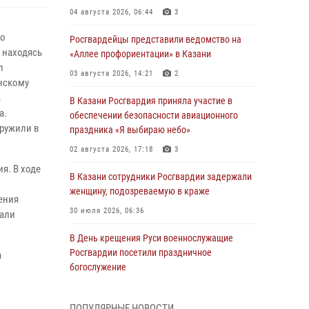
04 августа 2026, 06:44
3
по
Росгвардейцы представили ведомство на
 находясь
«Аллее профориентации» в Казани
л
03 августа 2026, 14:21
2
нскому
а
В Казани Росгвардия приняла участие в
а.
обеспечении безопасности авиационного
ружили в
праздника «Я выбираю небо»
02 августа 2026, 17:18
3
я. В ходе
В Казани сотрудники Росгвардии задержали
женщину, подозреваемую в краже
ения
30 июля 2026, 06:36
вали
В День крещения Руси военнослужащие
Росгвардии посетили праздничное
а
богослужение
28 июля 2026, 09:38
4
ПОПУЛЯРНЫЕ НОВОСТИ