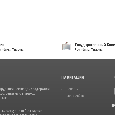
аис
Государственный Сов
спублики Татарстан
Республики Татарстан
И
НАВИГАЦИЯ
отрудники Росгвардии задержали
Новости
одозреваемую в краж...
Карта сайта
 06:36
П
ске сотрудники Росгвардии