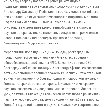
Ильгизару Хаерову, навестили ранее работавшую в
подразделении на вольнонаемной должности труженицу тыла
Александру Сабанаеву. Побывали в гостях у матери погибшего
при исполнении служебных обязанностей старшины милиции
Рафаэля Галимуллина – Бибиры Сахаповны. От имени
руководства отдела вневедомственной охраны визитеры
вручили ветеранам поздравительные открытки и продуктовые
наборы, пожелали пенсионерам крепкого здоровья,
благополучия и бодрого настроения.
Мероприятия, посвященные Дню Победы, росгвардейцы
продолжили встречей с учениками 6 «в» класса средней
общеобразовательной школы №10. Командир взвода ОВО
Росгвардии лейтенант полиции Александр Афанасьев рассказал
детям об основных военных сражениях Великой Отечественной
войны и их значении, о боевых подвигах подростков тех лет, и
боевых потерях советского народа. Школьники с интересом
слушали рассказчика и задавали много вопросов. Завершая
урок, лейтенант Александр Афанасьев напутствовал ребят чтить
память о героическом старшем поколении, не забывать про их
боевой и трудовой подвиг и вручил школьникам георгиевские