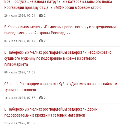
Военнослужащие взвода патрульных катеров казанского полка
24 июля 2026, 15:05
4
Росгвардии празднуют День ВМФ России в боевом строю
В казанском полку Росгвардии состоялся концерт певицы Кристины
26 июля 2026, 00:01
2
Соколовской
В Казани имам мечети «Рамазан» провел встречу с сотрудниками
23 июля 2026, 10:22
2
вневедомственной охраны Росгвардии
В Нижнекамске сотрудники Росгвардии задержали подозреваемого
07 июля 2026, 09:16
2
в краже
В Набережных Челнах росгвардейцы задержали неоднократно
23 июля 2026, 06:47
судимого мужчину по подозрению в краже из сетевого
гипермаркета
В Казани Росгвардия приняла участие в обеспечении безопасности
крестного хода и освящения храма
08 июля 2026, 11:05
22 июля 2026, 07:41
6
Сборная Росгвардии завоевала Кубок «Динамо» на всероссийском
турнире по хоккею
16 июля 2026, 07:37
2
В Набережных Челнах росгвардейцы задержали двоих
подозреваемых в кражах из сетевых магазинов
17 июля 2026, 05:55