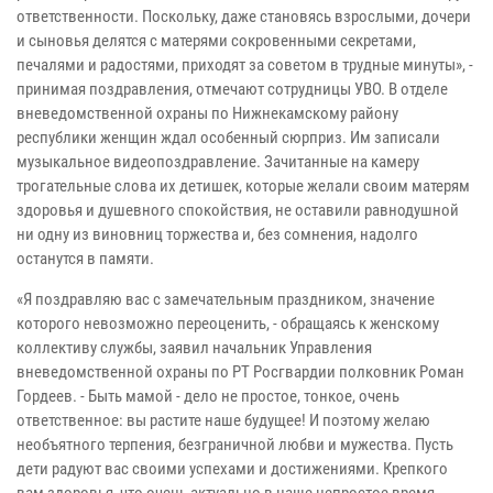
ответственности. Поскольку, даже становясь взрослыми, дочери
и сыновья делятся с матерями сокровенными секретами,
печалями и радостями, приходят за советом в трудные минуты», -
принимая поздравления, отмечают сотрудницы УВО. В отделе
вневедомственной охраны по Нижнекамскому району
республики женщин ждал особенный сюрприз. Им записали
музыкальное видеопоздравление. Зачитанные на камеру
трогательные слова их детишек, которые желали своим матерям
здоровья и душевного спокойствия, не оставили равнодушной
ни одну из виновниц торжества и, без сомнения, надолго
останутся в памяти.
«Я поздравляю вас с замечательным праздником, значение
которого невозможно переоценить, - обращаясь к женскому
коллективу службы, заявил начальник Управления
вневедомственной охраны по РТ Росгвардии полковник Роман
Гордеев. - Быть мамой - дело не простое, тонкое, очень
ответственное: вы растите наше будущее! И поэтому желаю
необъятного терпения, безграничной любви и мужества. Пусть
дети радуют вас своими успехами и достижениями. Крепкого