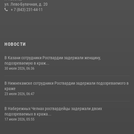
Росгвардии
ул. Лево-Булачная, д. 20
+ 7 (843) 231-44-11
15 июля 2026, 08:41
НОВОСТИ
В Казани сотрудники Росгвардии задержали женщину,
подозреваемую в краж...
30 июля 2026, 06:36
В Нижнекамске сотрудники Росгвардии задержали подозреваемого в
краже
23 июля 2026, 06:47
В Набережных Челнах росгвардейцы задержали двоих
подозреваемых в кража...
17 июля 2026, 05:55