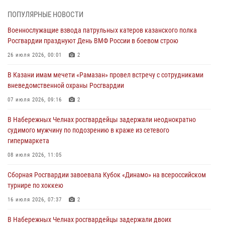
Татарстанские росгвардейцы завоевали «бронзу» в окружном этапе
ПОПУЛЯРНЫЕ НОВОСТИ
конкурса профессионального мастерства
Военнослужащие взвода патрульных катеров казанского полка
24 июля 2026, 15:05
4
Росгвардии празднуют День ВМФ России в боевом строю
В казанском полку Росгвардии состоялся концерт певицы Кристины
26 июля 2026, 00:01
2
Соколовской
В Казани имам мечети «Рамазан» провел встречу с сотрудниками
23 июля 2026, 10:22
2
вневедомственной охраны Росгвардии
В Нижнекамске сотрудники Росгвардии задержали подозреваемого
07 июля 2026, 09:16
2
в краже
В Набережных Челнах росгвардейцы задержали неоднократно
23 июля 2026, 06:47
судимого мужчину по подозрению в краже из сетевого
гипермаркета
В Казани Росгвардия приняла участие в обеспечении безопасности
крестного хода и освящения храма
08 июля 2026, 11:05
22 июля 2026, 07:41
6
Сборная Росгвардии завоевала Кубок «Динамо» на всероссийском
турнире по хоккею
16 июля 2026, 07:37
2
В Набережных Челнах росгвардейцы задержали двоих