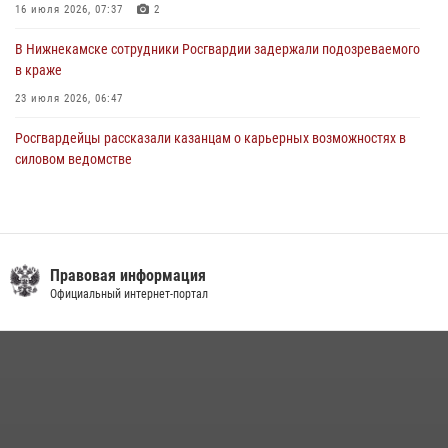
16 июля 2026, 07:37
2
В Нижнекамске сотрудники Росгвардии задержали подозреваемого
в краже
23 июля 2026, 06:47
Росгвардейцы рассказали казанцам о карьерных возможностях в
силовом ведомстве
14 июля 2026, 12:39
1
В Казани Росгвардия приняла участие в обеспечении безопасности
крестного хода и освящения храма
Правовая информация
22 июля 2026, 07:41
6
Официальный интернет-портал
В Казани Росгвардия приняла участие в обеспечении безопасности
авиационного праздника «Я выбираю небо»
02 августа 2026, 17:18
3
В День крещения Руси военнослужащие Росгвардии посетили
праздничное богослужение