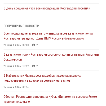
В День крещения Руси военнослужащие Росгвардии посетили
праздничное богослужение
28 июля 2026, 09:38
4
ПОПУЛЯРНЫЕ НОВОСТИ
Военнослужащие взвода патрульных катеров казанского полка
Военнослужащие взвода патрульных катеров казанского полка
Росгвардии празднуют День ВМФ России в боевом строю
Росгвардии празднуют День ВМФ России в боевом строю
26 июля 2026, 00:01
2
26 июля 2026, 00:01
2
Татарстанские росгвардейцы завоевали «бронзу» в окружном этапе
В казанском полку Росгвардии состоялся концерт певицы Кристины
конкурса профессионального мастерства
Соколовской
24 июля 2026, 15:05
4
23 июля 2026, 10:22
2
В казанском полку Росгвардии состоялся концерт певицы Кристины
В Набережных Челнах росгвардейцы задержали двоих
Соколовской
подозреваемых в кражах из сетевых магазинов
23 июля 2026, 10:22
2
17 июля 2026, 05:55
В Нижнекамске сотрудники Росгвардии задержали подозреваемого
Сборная Росгвардии завоевала Кубок «Динамо» на всероссийском
в краже
турнире по хоккею
23 июля 2026, 06:47