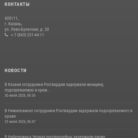
28 июля 2026, 09:38
4
КОНТАКТЫ
15 июля отмечается День образования подразделений связи
420111,
Росгвардии
г. Казань,
ул. Лево-Булачная, д. 20
15 июля 2026, 08:41
+ 7 (843) 231-44-11
НОВОСТИ
В Казани сотрудники Росгвардии задержали женщину,
подозреваемую в краж...
30 июля 2026, 06:36
В Нижнекамске сотрудники Росгвардии задержали подозреваемого в
краже
23 июля 2026, 06:47
В Набережных Челнах росгвардейцы задержали двоих