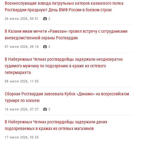
Военнослужащие взвода патрульных катеров казанского полка
24 июля 2026, 15:05
4
Росгвардии празднуют День ВМФ России в боевом строю
В казанском полку Росгвардии состоялся концерт певицы Кристины
26 июля 2026, 00:01
2
Соколовской
В Казани имам мечети «Рамазан» провел встречу с сотрудниками
23 июля 2026, 10:22
2
вневедомственной охраны Росгвардии
В Нижнекамске сотрудники Росгвардии задержали подозреваемого
07 июля 2026, 09:16
2
в краже
В Набережных Челнах росгвардейцы задержали неоднократно
23 июля 2026, 06:47
судимого мужчину по подозрению в краже из сетевого
гипермаркета
В Казани Росгвардия приняла участие в обеспечении безопасности
крестного хода и освящения храма
08 июля 2026, 11:05
22 июля 2026, 07:41
6
Сборная Росгвардии завоевала Кубок «Динамо» на всероссийском
турнире по хоккею
16 июля 2026, 07:37
2
В Набережных Челнах росгвардейцы задержали двоих
подозреваемых в кражах из сетевых магазинов
17 июля 2026, 05:55