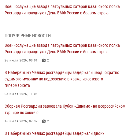
Военнослужащие взвода патрульных катеров казанского полка
Росгвардии празднуют День ВМФ России в боевом строю
26 июля 2026, 00:01
2
Татарстанские росгвардейцы завоевали «бронзу» в окружном этапе
ПОПУЛЯРНЫЕ НОВОСТИ
конкурса профессионального мастерства
Военнослужащие взвода патрульных катеров казанского полка
24 июля 2026, 15:05
4
Росгвардии празднуют День ВМФ России в боевом строю
В казанском полку Росгвардии состоялся концерт певицы Кристины
26 июля 2026, 00:01
2
Соколовской
В Набережных Челнах росгвардейцы задержали неоднократно
23 июля 2026, 10:22
2
судимого мужчину по подозрению в краже из сетевого
гипермаркета
В Нижнекамске сотрудники Росгвардии задержали подозреваемого
в краже
08 июля 2026, 11:05
23 июля 2026, 06:47
Сборная Росгвардии завоевала Кубок «Динамо» на всероссийском
турнире по хоккею
В Казани Росгвардия приняла участие в обеспечении безопасности
крестного хода и освящения храма
16 июля 2026, 07:37
2
22 июля 2026, 07:41
6
В Набережных Челнах росгвардейцы задержали двоих