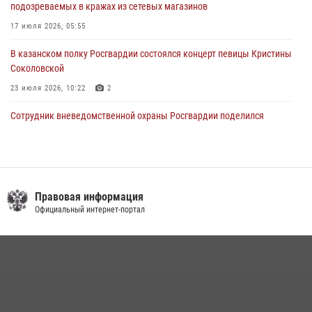
подозреваемых в кражах из сетевых магазинов
17 июля 2026, 05:55
В казанском полку Росгвардии состоялся концерт певицы Кристины
Соколовской
23 июля 2026, 10:22
2
Сотрудник вневедомственной охраны Росгвардии поделился
секретами своего семейного счастья
08 июля 2026, 07:48
4
Росгвардейцы рассказали казанцам о карьерных возможностях в
силовом ведомстве
Правовая информация
Официальный интернет-портал
14 июля 2026, 12:39
1
В Нижнекамске сотрудники Росгвардии задержали подозреваемого
в краже
23 июля 2026, 06:47
15 июля отмечается День образования подразделений связи