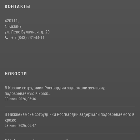
Росгвардии
КОНТАКТЫ
15 июля 2026, 08:41
420111,
В Нижнекамске сотрудники Росгвардии задержали подозреваемого
г. Казань,
в краже из магазина
ул. Лево-Булачная, д. 20
+ 7 (843) 231-44-11
10 июля 2026, 12:50
НОВОСТИ
В Казани сотрудники Росгвардии задержали женщину,
подозреваемую в краж...
30 июля 2026, 06:36
В Нижнекамске сотрудники Росгвардии задержали подозреваемого в
краже
23 июля 2026, 06:47